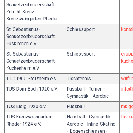
Schuetzenbruderschaft
Zum hl. Kreuz
Kreuzweingarten-Rheder
St. Sebastianus-
Schiesssport
konta
Schuetzenbruderschaft
Euskirchen e.V.
St. Sebastianus-
Schiesssport
c.rup
Schuetzenbruderschaft
kuche
Kuchenheim e.V.
TTC 1960 Stotzheim e.V.
Tischtennis
wilfr
TUS Dom-Esch 1920 e.V.
Fussball - Turnen -
info
Gymnastik - Aerobic
TUS Elsig 1920 e.V.
Fussball
mk.ge
TUS Kreuzweingarten-
Handball - Gymnastik -
tus.k
Rheder 1924 e.V.
Aerobic - Inline-Skating
- Bogenschiessen -