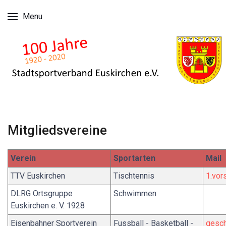
Menu
Mitgliedsvereine
Verein
Sportarten
Mail
TTV Euskirchen
Tischtennis
1.vor
DLRG Ortsgruppe
Schwimmen
Euskirchen e. V. 1928
Eisenbahner Sportverein
Fussball - Basketball -
gesch