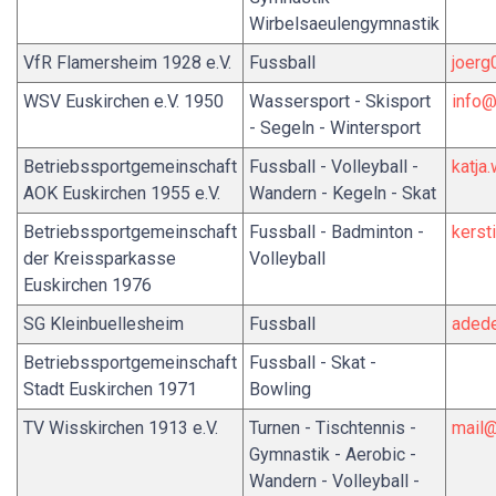
Wirbelsaeulengymnastik
VfR Flamersheim 1928 e.V.
Fussball
joer
WSV Euskirchen e.V. 1950
Wassersport - Skisport
info
- Segeln - Wintersport
Betriebssportgemeinschaft
Fussball - Volleyball -
katja
AOK Euskirchen 1955 e.V.
Wandern - Kegeln - Skat
Betriebssportgemeinschaft
Fussball - Badminton -
kerst
der Kreissparkasse
Volleyball
Euskirchen 1976
SG Kleinbuellesheim
Fussball
adede
Betriebssportgemeinschaft
Fussball - Skat -
Stadt Euskirchen 1971
Bowling
TV Wisskirchen 1913 e.V.
Turnen - Tischtennis -
mail@
Gymnastik - Aerobic -
Wandern - Volleyball -