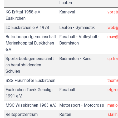
Laufen
KG Erfttal 1958 e.V.
Karneval
vorst
Euskirchen
LC Euskirchen e.V. 1978
Laufen - Gymnastik
web@l
Betriebssportgemeinschaft
Fussball - Volleyball -
mav@
Marienhospital Euskirchen
Badminton
e.V.
Sportarbeitsgemeinschaft
Badminton - Kanu
up.fr
an berufsbildenden
Schulen
BSG Fraunhofer Euskirchen
thoma
Euskirchen Tuerk Gencligi
Fussball
etg-e
1991 e.V.
MSC Wisskirchen 1963 e.V.
Motorsport - Motocross
mario
Reitsportzentrum
Reiten
stall