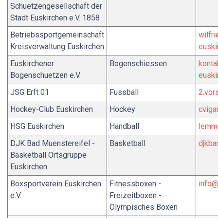
Schuetzengesellschaft der
Stadt Euskirchen e.V. 1858
Betriebssportgemeinschaft
wilfr
Kreisverwaltung Euskirchen
euski
Euskirchener
Bogenschiessen
kont
Bogenschuetzen e.V.
euski
JSG Erft 01
Fussball
2.vor
Hockey-Club Euskirchen
Hockey
cvig
HSG Euskirchen
Handball
lemm
DJK Bad Muenstereifel -
Basketball
djkb
Basketball Ortsgruppe
Euskirchen
Boxsportverein Euskirchen
Fitnessboxen -
info@
e.V.
Freizeitboxen -
Olympisches Boxen