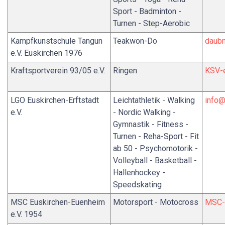
Sport - Badminton -
Turnen - Step-Aerobic
Kampfkunstschule Tangun
Teakwon-Do
daubn
e.V. Euskirchen 1976
Kraftsportverein 93/05 e.V.
Ringen
KSV-
LGO Euskirchen-Erftstadt
Leichtathletik - Walking
info@
e.V.
- Nordic Walking -
Gymnastik - Fitness -
Turnen - Reha-Sport - Fit
ab 50 - Psychomotorik -
Volleyball - Basketball -
Hallenhockey -
Speedskating
MSC Euskirchen-Euenheim
Motorsport - Motocross
MSC-
e.V. 1954