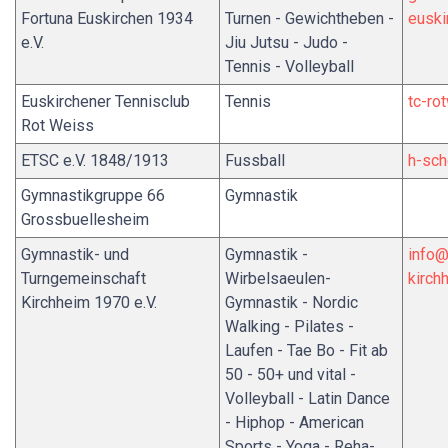
Fortuna Euskirchen 1934
Turnen - Gewichtheben -
euski
e.V.
Jiu Jutsu - Judo -
Tennis - Volleyball
Euskirchener Tennisclub
Tennis
tc-ro
Rot Weiss
ETSC e.V. 1848/1913
Fussball
h-sch
Gymnastikgruppe 66
Gymnastik
Grossbuellesheim
Gymnastik- und
Gymnastik -
info@
Turngemeinschaft
Wirbelsaeulen-
kirch
Kirchheim 1970 e.V.
Gymnastik - Nordic
Walking - Pilates -
Laufen - Tae Bo - Fit ab
50 - 50+ und vital -
Volleyball - Latin Dance
- Hiphop - American
Sports - Yoga - Reha-