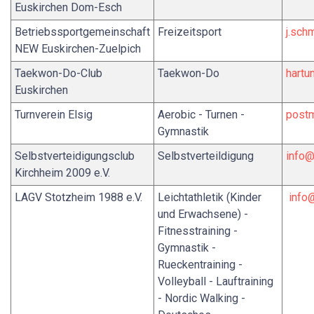
Euskirchen Dom-Esch
Betriebssportgemeinschaft
Freizeitsport
j.sch
NEW Euskirchen-Zuelpich
Taekwon-Do-Club
Taekwon-Do
hartu
Euskirchen
Turnverein Elsig
Aerobic - Turnen -
postm
Gymnastik
Selbstverteidigungsclub
Selbstverteildigung
info@
Kirchheim 2009 e.V.
LAGV Stotzheim 1988 e.V.
Leichtathletik (Kinder
info
und Erwachsene) -
Fitnesstraining -
Gymnastik -
Rueckentraining -
Volleyball - Lauftraining
- Nordic Walking -