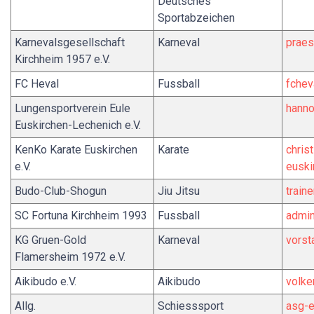
Deutsches
Sportabzeichen
Karnevalsgesellschaft
Karneval
praes
Kirchheim 1957 e.V.
FC Heval
Fussball
fche
Lungensportverein Eule
hanno
Euskirchen-Lechenich e.V.
KenKo Karate Euskirchen
Karate
chris
e.V.
euski
Budo-Club-Shogun
Jiu Jitsu
train
SC Fortuna Kirchheim 1993
Fussball
admin
KG Gruen-Gold
Karneval
vors
Flamersheim 1972 e.V.
Aikibudo e.V.
Aikibudo
volke
Allg.
Schiesssport
asg-e