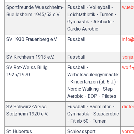
Sportfreunde Wueschheim-
Fussball - Volleyball -
wueb
Buellesheim 1945/53 e.V.
Leichtathletik - Turnen -
Gymnastik - Aikibudo -
Cardio Aerobic
SV 1930 Frauenberg e.V.
Fussball
info@
SV Kirchheim 1913 e.V.
Fussball
sonj
SV Rot-Weiss Billig
Fussball -
wolf
1925/1970
Wirbelsaeulengymnastik
- Kindertanzen (ab 6 J.) -
Nordic Walking - Step
Aerobic - BOP - Pilates
SV Schwarz-Weiss
Fussball - Badminton -
diete
Stotzheim 1920 e.V.
Gymnastik - Stepaerobic
- Fit ab 50 - Turnen
St. Hubertus
Schiesssport
vors