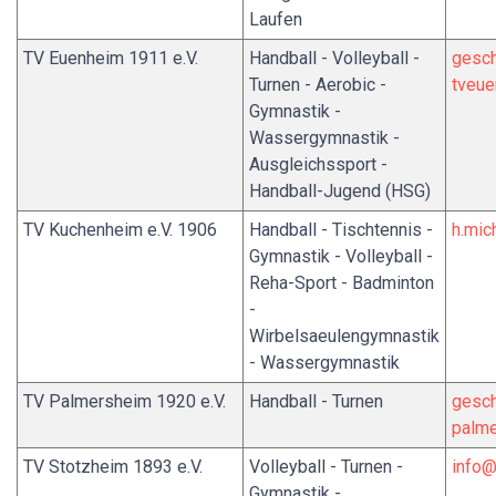
Laufen
TV Euenheim 1911 e.V.
Handball - Volleyball -
gesch
Turnen - Aerobic -
tveu
Gymnastik -
Wassergymnastik -
Ausgleichssport -
Handball-Jugend (HSG)
TV Kuchenheim e.V. 1906
Handball - Tischtennis -
h.mic
Gymnastik - Volleyball -
Reha-Sport - Badminton
-
Wirbelsaeulengymnastik
- Wassergymnastik
TV Palmersheim 1920 e.V.
Handball - Turnen
gesch
palme
TV Stotzheim 1893 e.V.
Volleyball - Turnen -
info@
Gymnastik -