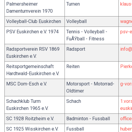
Palmersheimer
Turnen
klaus
Damenturnverein 1970
Volleyball-Club Euskirchen
Volleyball
wagne
PSV Euskirchen e.V. 1974
Tennis - Volleyball -
psv-
FuÃŸball - Fitness
Radsportverein RSV 1869
Radsport
info@
Euskirchen e.V.
Reitsportgemeinschaft
Reiten
Pier
Hardtwald-Euskirchen e.V.
MSC Dom-Esch e.V.
Motorsport - Motorrad-
g-vor
Oldtimer
Schachklub Turm
Schach
1.vor
Euskirchen 1965 e.V.
euski
SC 1928 Roitzheim e.V.
Badminton - Fussball
offic
SC 1925 Wisskirchen e.V.
Fussball
huber