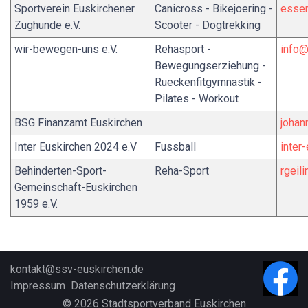
Sportverein Euskirchener
Canicross - Bikejoering -
esse
Zughunde e.V.
Scooter - Dogtrekking
wir-bewegen-uns e.V.
Rehasport -
info
Bewegungserziehung -
Rueckenfitgymnastik -
Pilates - Workout
BSG Finanzamt Euskirchen
johan
Inter Euskirchen 2024 e.V
Fussball
inter
Behinderten-Sport-
Reha-Sport
rgeil
Gemeinschaft-Euskirchen
1959 e.V.
kontakt@ssv-euskirchen.d
e
Impressum
Datenschutzerklärung
© 2026 Stadtsportverband Euskirchen